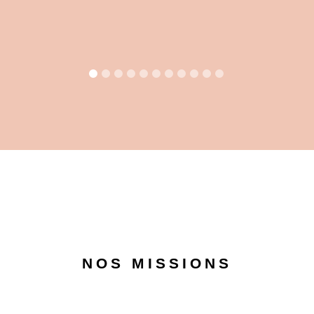
Aude
Voir le projet :
Chez Aude
Nos missions