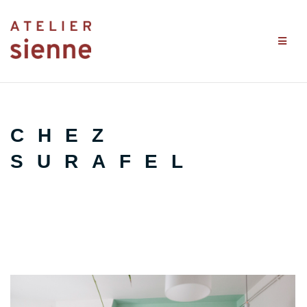
Aller
au
contenu
Chez
Surafel