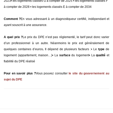
2023
• les logements classés G à compter de 2025
• les logements classés F
à compter de 2028
• les logements classés E à compter de 2034
Comment ?
En vous adressant à un diagnostiqueur certifié, indépendant et
ayant souscrit à une assurance.
A quel prix ?
Le prix du DPE n’est pas réglementé, le tarif peut donc varier
d’un professionnel à un autre. Néanmoins le prix est généralement de
quelques centaines d’euros
.
Il dépend de plusieurs facteurs :
• Le
type
de
logement (appartement, maison…)
• La
surface
du logement
• La
qualité
et
fiabilité du DPE réalisé
Pour en savoir plus ?
Vous pouvez consulter
le site du gouvernement au
sujet du DPE