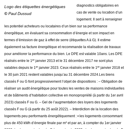
diagnostics obligatoires en
Logo des étiquettes énergétiques
cas de vente ou location d’un
©
Paul Dussud
logement. Il sert à renseigner
les potentiel acheteurs ou locataires d’un bien sur sa performance
énergétique, en évaluant sa consommation d’énergie et son impact en
termes d’émission de gaz à effet de serre (étiquettes A à G).
Il estime
également sa facture énergétique et recommande la réalisation de travaux
pour améliorer la performance du bien.
Le DPE est valable 10ans. Les DPE
er
réalisés entre le 1
janvier 2013 et le 31 décembre 2017 ne sont plus
er
er
valables depuis le 1
janvier 2023. Ceux réalisés entre le 1
janvier 2018 et
le 30 juin 2021 restent valables jusqu’au 31 décembre 2024.
Les biens
classés F ou G font progressivement l’objet de dispositions :
– Obligation de
réaliser un audit énergétique pour toutes les ventes de maisons individuelles
et de bâtiments d’habitation collective en monopropriété (à partir du 1er avril
2023) classés F ou G.
– Gel de l’augmentation des loyers des logements
classés F ou G (à partir du 25 août 2022).
– Interdiction de la location des
logements peu performants énergétiquement :
• les logements consommant
plus de 450 kWh d’énergie finale par m² et par an, à compter du 1er janvier