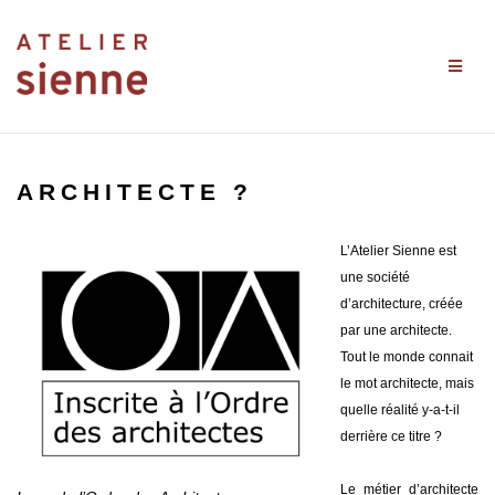
Aller
au
contenu
Architecte ?
L’Atelier Sienne est
une société
d’architecture, créée
par une architecte.
Tout le monde connait
le mot architecte, mais
quelle réalité y-a-t-il
derrière ce titre ?
Le métier d’architecte